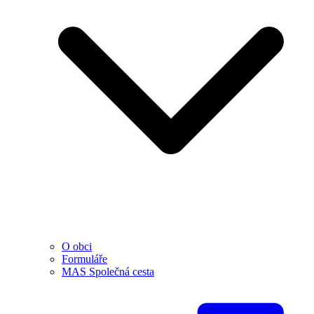
O obci
Formuláře
MAS Společná cesta