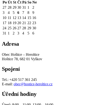
Po
Út
St
Čt
Pá
So
Ne
27
28
29
30
31
1
2
3
4
5
6
7
8
9
10
11
12
13
14
15
16
17
18
19
20
21
22
23
24
25
26
27
28
29
30
31
1
2
3
4
5
6
Adresa
Obec Hoštice – Heroltice
Hoštice 78, 682 01 Vyškov
Spojení
Tel.: +420 517 361 245
E-mail:
obec@hostice-heroltice.cz
Úřední hodiny
Úterý: 8:00 – 11:00, 13:00 – 16:00