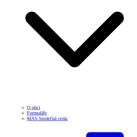
O obci
Formuláře
MAS Společná cesta