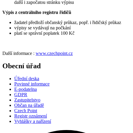
další i započatou stránku výpisu
Výpis z centrálního registru řidičů
žadatel předloží občanský průkaz, popř. i řidičský průkaz
výpisy se vydávají na počkání
platí se správní poplatek 100 Kč
Další informace :
www.czechpoint.cz
Obecní úřad
Úřední deska
Povinné informace
E-podatelna
GDPR
Zastupitelstvo
Občan na úřadě
Czech Point
Registr oznámení
Vyhlášky a nařízení