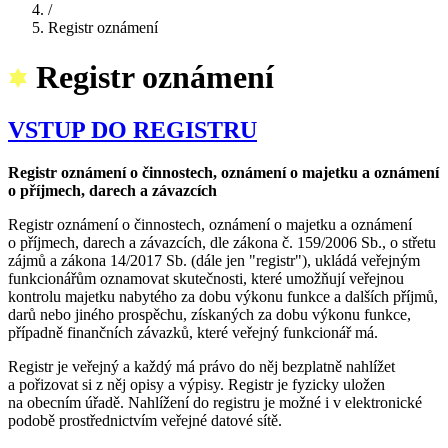
/
Registr oznámení
Registr oznámení
VSTUP DO REGISTRU
Registr oznámení o činnostech, oznámení o majetku a oznámení
o příjmech, darech a závazcích
Registr oznámení o činnostech, oznámení o majetku a oznámení
o příjmech, darech a závazcích, dle zákona č. 159/2006 Sb., o střetu
zájmů a zákona 14/2017 Sb. (dále jen "registr"), ukládá veřejným
funkcionářům oznamovat skutečnosti, které umožňují veřejnou
kontrolu majetku nabytého za dobu výkonu funkce a dalších příjmů,
darů nebo jiného prospěchu, získaných za dobu výkonu funkce,
případně finančních závazků, které veřejný funkcionář má.
Registr je veřejný a každý má právo do něj bezplatně nahlížet
a pořizovat si z něj opisy a výpisy. Registr je fyzicky uložen
na obecním úřadě. Nahlížení do registru je možné i v elektronické
podobě prostřednictvím veřejné datové sítě.