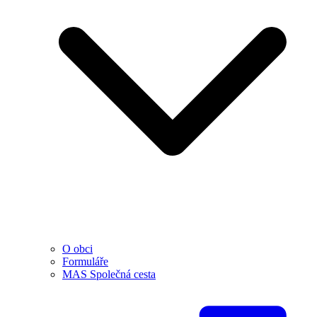
O obci
Formuláře
MAS Společná cesta